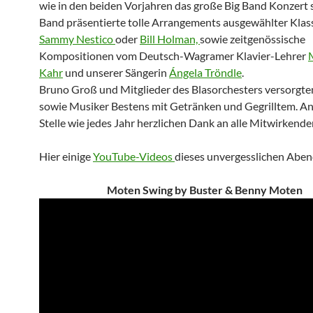
wie in den beiden Vorjahren das große Big Band Konzert s
Band präsentierte tolle Arrangements ausgewählter Klas
Sammy Nestico
oder
Bill Holman,
sowie zeitgenössische
Kompositionen vom Deutsch-Wagramer Klavier-Lehrer
Kahr
und unserer Sängerin
Ángela Tröndle
.
Bruno Groß und Mitglieder des Blasorchesters versorgte
sowie Musiker Bestens mit Getränken und Gegrilltem. An
Stelle wie jedes Jahr herzlichen Dank an alle Mitwirkende
Hier einige
YouTube-Videos
dieses unvergesslichen Aben
Moten Swing by Buster & Benny Moten