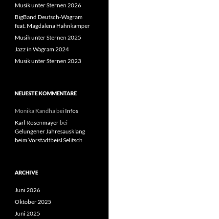
Musik unter Sternen 2026
BigBand Deutsch-Wagram
feat. Magdalena Hahnkamper
Musik unter Sternen 2025
Jazz in Wagram 2024
Musik unter Sternen 2023
NEUESTE KOMMENTARE
Monika Kandha
bei
Infos
Karl Rosenmayer
bei
Gelungener Jahresausklang
beim Vorstadtbeisl Selitsch
ARCHIVE
Juni 2026
Oktober 2025
Juni 2025