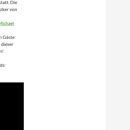
tatt. Die
siker von
Michael
n Gäste
 dieser
n!
ds: