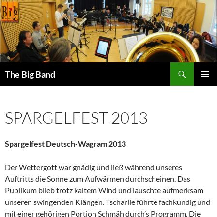
Zum
Inhalt
springen
Suchen
The Big Band
PRIMÄR
MENÜ
SPARGELFEST 2013
Spargelfest Deutsch-Wagram 2013
Der Wettergott war gnädig und ließ während unseres
Auftritts die Sonne zum Aufwärmen durchscheinen. Das
Publikum blieb trotz kaltem Wind und lauschte aufmerksam
unseren swingenden Klängen. Tscharlie führte fachkundig und
mit einer gehörigen Portion Schmäh durch’s Programm. Die