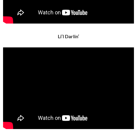
Li’l Darlin‘