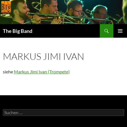
Zum
Inhalt
springen
Suchen
The Big Band
PRIMÄR
MENÜ
MARKUS JIMI IVAN
siehe
Markus Jimi Ivan (Trompete)
Suche
nach: