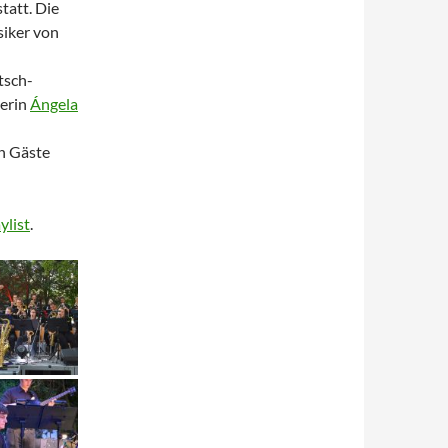
tatt. Die
siker von
tsch-
erin
Ángela
n Gäste
ylist
.