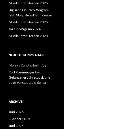
Musik unter Sternen 2026
BigBand Deutsch-Wagram
feat. Magdalena Hahnkamper
Musik unter Sternen 2025
Jazz in Wagram 2024
Musik unter Sternen 2023
NEUESTE KOMMENTARE
Monika Kandha
bei
Infos
Karl Rosenmayer
bei
Gelungener Jahresausklang
beim Vorstadtbeisl Selitsch
ARCHIVE
Juni 2026
Oktober 2025
Juni 2025