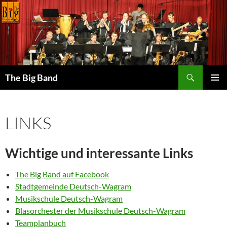
Zum
Inhalt
springen
Suchen
The Big Band
PRIMÄR
MENÜ
LINKS
Wichtige und interessante Links
The Big Band auf Facebook
Stadtgemeinde Deutsch-Wagram
Musikschule Deutsch-Wagram
Blasorchester der Musikschule Deutsch-Wagram
Teamplanbuch