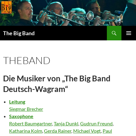
Zum
Inhalt
springen
Suchen
The Big Band
PRIMÄR
MENÜ
THEBAND
Die Musiker von „The Big Band
Deutsch-Wagram“
Leitung
Siegmar Brecher
Saxophone
Robert Baumgartner
,
Tanja Dunkl
,
Gudrun Freund
,
Katharina Kolm
,
Gerda Rainer
,
Michael Vogt
,
Paul