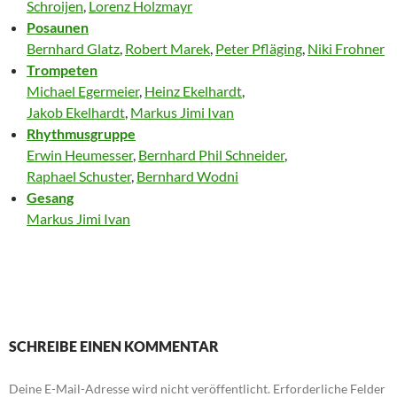
Schroijen
,
Lorenz Holzmayr
Posaunen
Bernhard Glatz
,
Robert Marek
,
Peter Pfläging
,
Niki Frohner
Trompeten
Michael Egermeier
,
Heinz Ekelhardt
,
Jakob Ekelhardt
,
Markus Jimi Ivan
Rhythmusgruppe
Erwin Heumesser
,
Bernhard Phil Schneider
,
Raphael Schuster
,
Bernhard Wodni
Gesang
Markus Jimi Ivan
SCHREIBE EINEN KOMMENTAR
Deine E-Mail-Adresse wird nicht veröffentlicht.
Erforderliche Felder