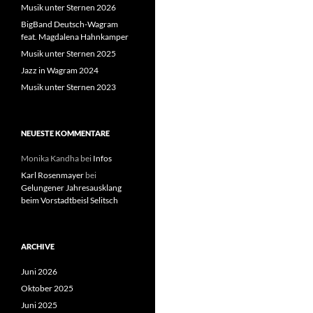
Musik unter Sternen 2026
BigBand Deutsch-Wagram
feat. Magdalena Hahnkamper
Musik unter Sternen 2025
Jazz in Wagram 2024
Musik unter Sternen 2023
NEUESTE KOMMENTARE
Monika Kandha
bei
Infos
Karl Rosenmayer
bei
Gelungener Jahresausklang
beim Vorstadtbeisl Selitsch
ARCHIVE
Juni 2026
Oktober 2025
Juni 2025