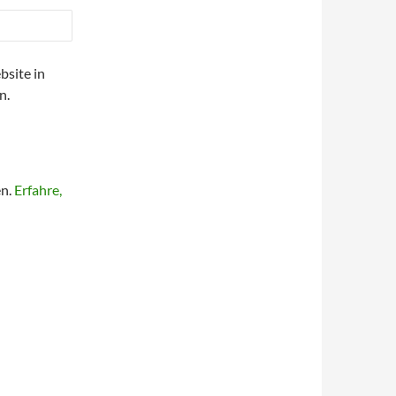
site in
n.
en.
Erfahre,