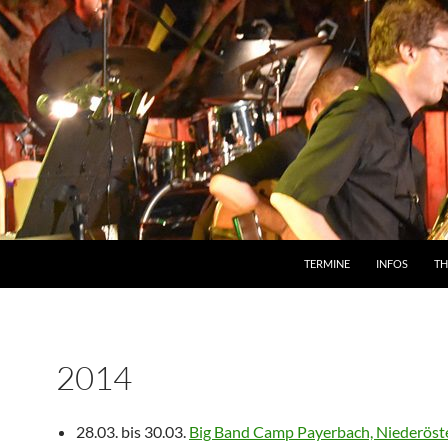
TERMINE
INFOS
T
2014
28.03. bis 30.03.
Big Band Camp Payerbach, Niederöst