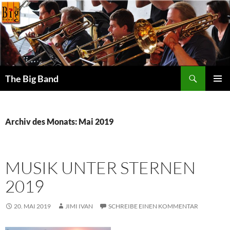
Zum
Inhalt
springen
Suchen
The Big Band
PRIMÄR
MENÜ
Archiv des Monats: Mai 2019
MUSIK UNTER STERNEN
2019
20. MAI 2019
JIMI IVAN
SCHREIBE EINEN KOMMENTAR