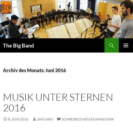
Zum
Inhalt
springen
Suchen
The Big Band
PRIMÄR
MENÜ
Archiv des Monats: Juni 2016
MUSIK UNTER STERNEN
2016
8. JUNI 2016
JIMI IVAN
SCHREIBE EINEN KOMMENTAR