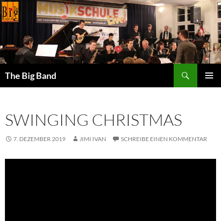
Zum
Inhalt
springen
Suchen
The Big Band
PRIMÄR
MENÜ
SWINGING CHRISTMAS
7. DEZEMBER 2019
JIMI IVAN
SCHREIBE EINEN KOMMENTAR